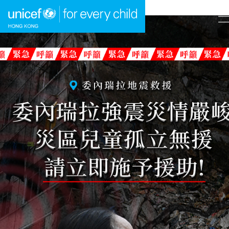
A
A
EN
繁
A
跳到內容（按回車鍵）