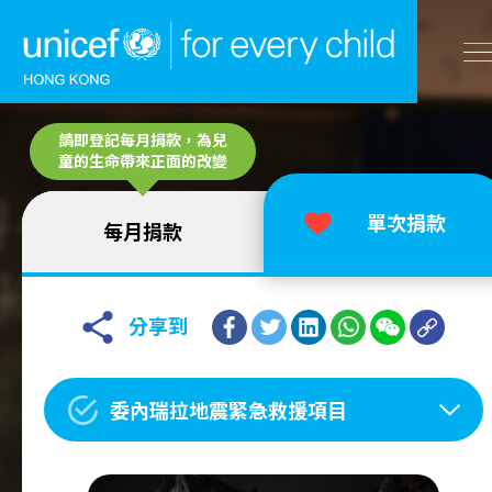
A
請即登記每月捐款，為兒
A
EN
繁
A
跳到內容（按回車鍵）
童的生命帶來正面的改變
單次捐款
每月捐款
主頁
我們的工作
分享到
立即行動
委內瑞拉地震緊急救援項目
工作成果