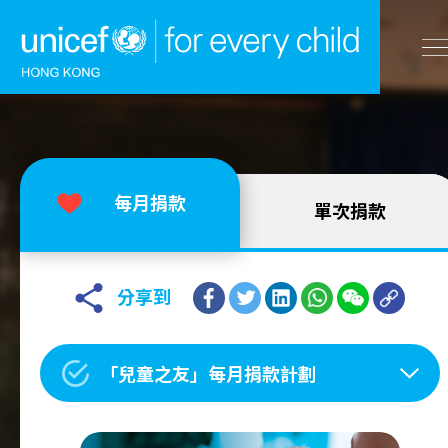
A
A
EN
繁
A
跳到內容（按回車鍵）
每月捐款
單次捐款
主頁
我們的工作
分享到
立即行動
「兒童之友」每月捐款計劃
工作成果