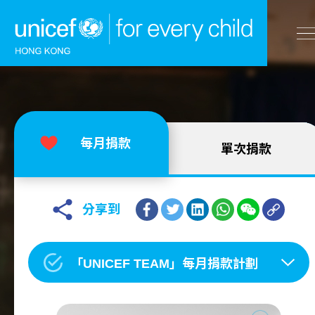
A
A
EN
繁
A
跳到內容（按回車鍵）
每月捐款
單次捐款
主頁
我們的工作
分享到
立即行動
「UNICEF TEAM」每月捐款計劃
工作成果