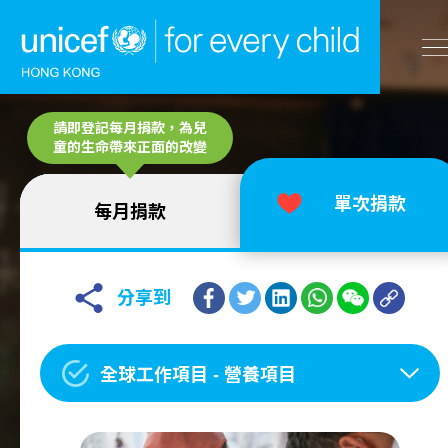
A
請即登記每月捐款，為兒
A
EN
繁
A
跳到內容（按回車鍵）
童的生命帶來正面的改變
單次捐款
每月捐款
主頁
我們的工作
分享到
立即行動
全球工作項目 - 營養項目
工作成果