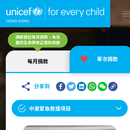
A
請即登記每月捐款，為兒
A
EN
繁
A
跳到內容（按回車鍵）
童的生命帶來正面的改變
單次捐款
每月捐款
主頁
我們的工作
分享到
立即行動
中東緊急救援項目
工作成果