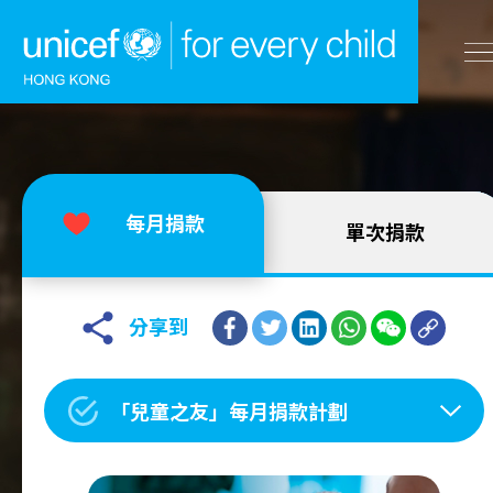
A
A
EN
繁
A
跳到內容（按回車鍵）
每月捐款
單次捐款
主頁
我們的工作
分享到
立即行動
「兒童之友」每月捐款計劃
工作成果