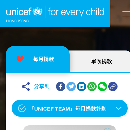
A
A
EN
繁
A
跳到內容（按回車鍵）
每月捐款
單次捐款
主頁
我們的工作
分享到
立即行動
「UNICEF TEAM」每月捐款計劃
工作成果