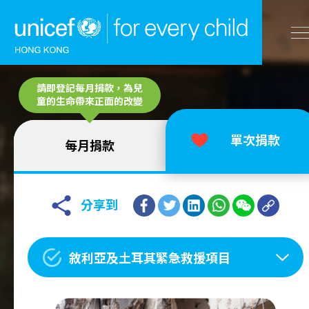
A
請即登記每月捐款，為兒
A
EN
繁
A
跳到內容（按回車鍵）
童的生命帶來正面的改變
單次捐款
每月捐款
主頁
我們的工作
分享到
立即行動
敘利亞及土耳其緊急救援項目
工作成果